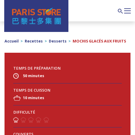
Navigation principale
Search
Accueil
>
Recettes
>
Desserts
>
MOCHIS GLACÉS AUX FRUITS
TEMPS DE PRÉPARATION
50 minutes
TEMPS DE CUISSON
10 minutes
DIFFICULTÉ
COUVERTS