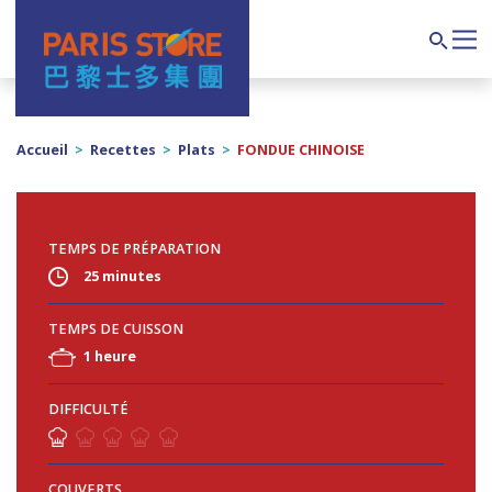
Navigation principale
Search
Accueil
>
Recettes
>
Plats
>
FONDUE CHINOISE
TEMPS DE PRÉPARATION
25 minutes
TEMPS DE CUISSON
1 heure
DIFFICULTÉ
COUVERTS