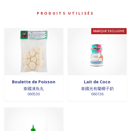
PRODUITS UTILISÉS
MARQUE EXCLUSIVE
Boulette de Poisson
Lait de Coco
泰國凍魚丸
泰國光有蘭椰子奶
060530
060136