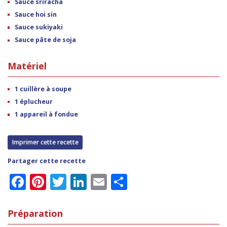
Sauce sriracha
Sauce hoi sin
Sauce sukiyaki
Sauce pâte de soja
Matériel
1 cuillère à soupe
1 éplucheur
1 appareil à fondue
Imprimer cette recette
Partager cette recette
Facebook
Pinterest
Twitter
LinkedIn
Email
Partager
Préparation