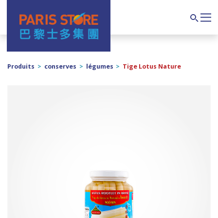
Navigation principale
Search
Produits
>
conserves
>
légumes
>
Tige Lotus Nature