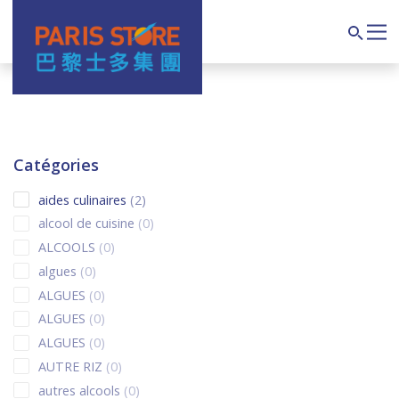
Navigation principale
Search
Catégories
2 products
aides culinaires
2
0 products
alcool de cuisine
0
0 products
ALCOOLS
0
0 products
algues
0
0 products
ALGUES
0
0 products
ALGUES
0
0 products
ALGUES
0
0 products
AUTRE RIZ
0
0 products
autres alcools
0