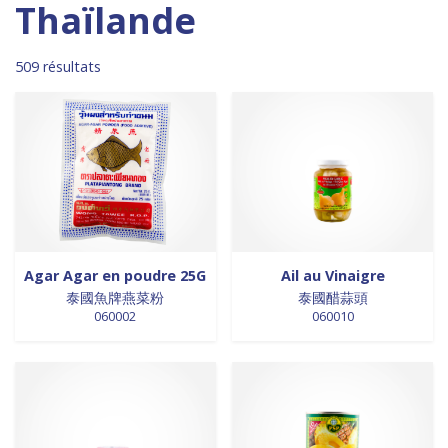
Madagascar
0
1 product
DESSERTS
1
Thaïlande
0 products
Malaisie
0
27 products
desserts / glaces
27
0 products
Maroc
0
0 products
eaux minérales
0
509 résultats
0 products
Martinique
0
48 products
épices / assaisonnement
48
0 products
Mexique
0
13 products
épices et aromates
13
0 products
Nouvelle Zélande
0
0 products
EPICES ET AROMATES
0
0 products
Pays-Bas
0
10 products
EPICES ET ASSAISONNEMENTS
10
0 products
Philippines
0
14 products
farine
14
0 products
Pologne
0
4 products
farine de riz
4
0 products
Royaume-Uni
0
0 products
FARINES
0
0 products
Sénégal
0
0 products
FARINES DE RIZ
0
Agar Agar en poudre 25G
Ail au Vinaigre
0 products
Singapour
0
0 products
泰國魚牌燕菜粉
泰國醋蒜頭
FRITURES
0
060002
060010
0 products
Sri Lanka
0
0 products
FRITURES
0
0 products
Suède
0
2 products
fritures / vapeurs
2
0 products
Suriname
0
7 products
fruits / légumes / épices
7
0 products
Taiwan
0
23 products
fruits au sirop
23
501 products
Thaïlande
501
8 products
fruits de mer
8