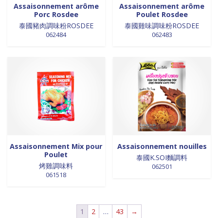
Assaisonnement arôme
Assaisonnement arôme
0 products
NOUILLES INSTANTANEES
0
Porc Rosdee
Poulet Rosdee
20 products
nouilles vermicelles galettes
20
泰國豬肉調味粉ROSDEE
泰國雞味調味粉ROSDEE
062484
062483
0 products
œufs
0
21 products
pates
21
4 products
PATES
4
0 products
PLANTES
0
15 products
plantes, céréales, graines
15
8 products
plantes, fruits et légumes séchés
8
0 products
plats cuisinés
0
19 products
poissons
19
0 products
POIVRE
0
Assaisonnement Mix pour
Assaisonnement nouilles
5 products
Poulet
pousse de bambou
5
泰國K.SOI麵調料
烤雞調味料
062501
0 products
Pousse de bambou
0
061518
1 product
préparation boisson
1
0 products
PREPARATION DE BOISSON
0
0 products
PRÉPARATION INSTANTANEES
0
1
2
…
43
→