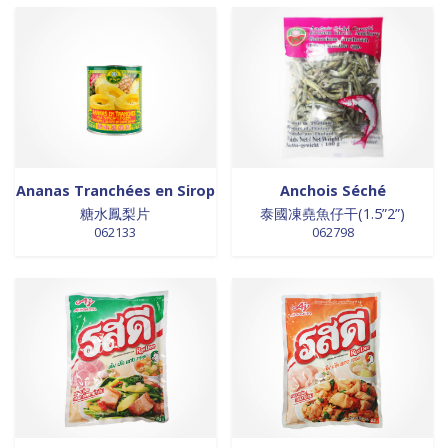
18 products
laits et crèmes de coco
18
7 products
légumes
7
18 products
légumes assaisonnés
18
0 products
LÉGUMES ASSAISONNÉS
0
0 products
MAISON
0
2 products
marinades
2
2 products
nouilles
2
Ananas Tranchées en Sirop
Anchois Séché
0 products
NOUILLES
0
糖水鳳梨片
泰國凍堯魚仔干(1.5”2”)
0 products
NOUILLES
0
062133
062798
0 products
NOUILLES
0
0 products
NOUILLES
0
0 products
nouilles et riz
0
11 products
nouilles instantanées
11
0 products
nouilles instantanées
0
0 products
NOUILLES INSTANTANEES
0
0 products
NOUILLES INSTANTANEES
0
0 products
NOUILLES INSTANTANEES
0