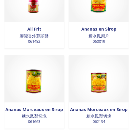
0 products
Trinadad
0
0 products
galettes
0
0 products
Union Européenne
0
0 products
GALETTES
0
0 products
Vietnam
0
0 products
glutamates
0
0 products
GRAINES
0
Ail Frit
Ananas en Sirop
0 products
HUILE
0
膠罐香炸蒜頭酥
糖水鳳梨片
061482
060019
0 products
huile de poivre
0
0 products
huile de poivre
0
0 products
HUILE DE POIVRE
0
0 products
huiles de sésame
0
2 products
huiles et vinaigres
2
0 products
HUILES ET VINAIGRES+A233:M234
0
0 products
huiles végétales
0
0 products
HYGIÈNE
0
15 products
jus de fruits
15
Ananas Morceaux en Sirop
Ananas Morceaux en Sirop
0 products
konjac
0
糖水鳳梨切塊
糖水鳳梨切塊
061663
062134
0 products
Lait
0
0 products
Lait en poudre
0