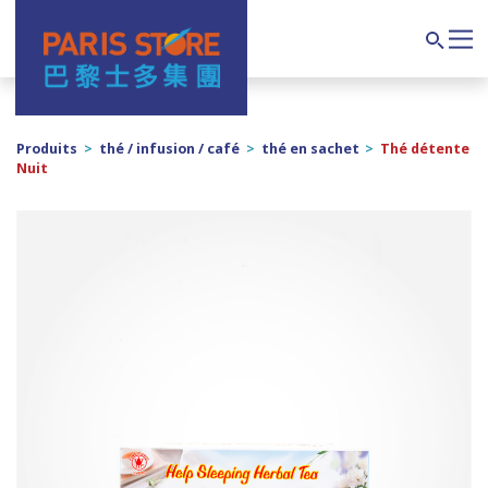
Navigation principale
Search
Produits
>
thé / infusion / café
>
thé en sachet
>
Thé détente
Nuit