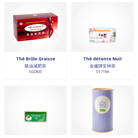
0 products
laits et crèmes de coco
0
0 products
légumes
0
0 products
légumes assaisonnés
0
0 products
LÉGUMES ASSAISONNÉS
0
0 products
MAISON
0
0 products
marinades
0
0 products
nouilles
0
Thé Brûle Graisse
Thé détente Nuit
0 products
NOUILLES
0
吸油減肥茶
金爐牌安神茶
0 products
NOUILLES
0
502803
017196
0 products
NOUILLES
0
0 products
NOUILLES
0
0 products
nouilles et riz
0
0 products
nouilles instantanées
0
0 products
nouilles instantanées
0
0 products
NOUILLES INSTANTANEES
0
0 products
NOUILLES INSTANTANEES
0
0 products
NOUILLES INSTANTANEES
0