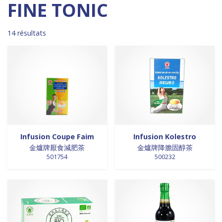
Madagascar
0
0 products
DESSERTS
0
FINE TONIC
0 products
Malaisie
0
0 products
desserts / glaces
0
0 products
Maroc
0
0 products
eaux minérales
0
14 résultats
0 products
Martinique
0
0 products
épices / assaisonnement
0
0 products
Mexique
0
0 products
épices et aromates
0
0 products
Nouvelle Zélande
0
0 products
EPICES ET AROMATES
0
0 products
Pays-Bas
0
0 products
EPICES ET ASSAISONNEMENTS
0
0 products
Philippines
0
0 products
farine
0
0 products
Pologne
0
0 products
farine de riz
0
0 products
Royaume-Uni
0
0 products
FARINES
0
0 products
Sénégal
0
0 products
FARINES DE RIZ
0
Infusion Coupe Faim
Infusion Kolestro
0 products
Singapour
0
0 products
金爐牌厭食減肥茶
金爐牌降膽固醇茶
FRITURES
0
501754
500232
0 products
Sri Lanka
0
0 products
FRITURES
0
0 products
Suède
0
0 products
fritures / vapeurs
0
0 products
Suriname
0
0 products
fruits / légumes / épices
0
0 products
Taiwan
0
0 products
fruits au sirop
0
0 products
Thaïlande
0
0 products
fruits de mer
0