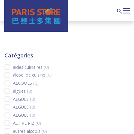
Navigation principale
Search
Catégories
0 products
aides culinaires
0
0 products
alcool de cuisine
0
0 products
ALCOOLS
0
0 products
algues
0
0 products
ALGUES
0
0 products
ALGUES
0
0 products
ALGUES
0
0 products
AUTRE RIZ
0
0 products
autres alcools
0