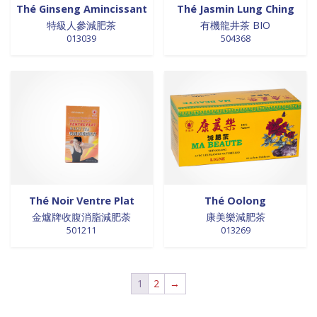
Thé Ginseng Amincissant
Thé Jasmin Lung Ching
0 products
NOUILLES INSTANTANEES
0
特級人參減肥茶
有機龍井茶 BIO
0 products
nouilles vermicelles galettes
0
013039
504368
0 products
œufs
0
0 products
pates
0
0 products
PATES
0
0 products
PLANTES
0
0 products
plantes, céréales, graines
0
0 products
plantes, fruits et légumes séchés
0
0 products
plats cuisinés
0
0 products
poissons
0
Thé Noir Ventre Plat
Thé Oolong
0 products
POIVRE
0
金爐牌收腹消脂減肥荼
康美樂減肥茶
0 products
pousse de bambou
0
501211
013269
0 products
Pousse de bambou
0
0 products
préparation boisson
0
0 products
PREPARATION DE BOISSON
0
1
2
→
0 products
PRÉPARATION INSTANTANEES
0