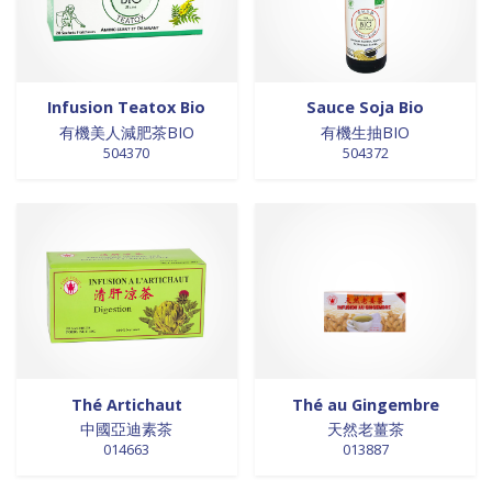
0 products
Trinadad
0
0 products
galettes
0
0 products
Union Européenne
0
0 products
GALETTES
0
0 products
Vietnam
0
0 products
glutamates
0
0 products
GRAINES
0
Infusion Teatox Bio
Sauce Soja Bio
0 products
HUILE
0
有機美人減肥茶BIO
有機生抽BIO
504370
504372
0 products
huile de poivre
0
0 products
huile de poivre
0
0 products
HUILE DE POIVRE
0
0 products
huiles de sésame
0
0 products
huiles et vinaigres
0
0 products
HUILES ET VINAIGRES+A233:M234
0
0 products
huiles végétales
0
0 products
HYGIÈNE
0
0 products
jus de fruits
0
Thé Artichaut
Thé au Gingembre
0 products
konjac
0
中國亞迪素茶
天然老薑茶
014663
013887
0 products
Lait
0
0 products
Lait en poudre
0