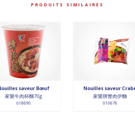
PRODUITS SIMILAIRES
Nouilles saveur Bœuf
Nouilles saveur Crab
家樂牛肉杯麵70g
家樂牌蟹肉伊麵
018690
010676