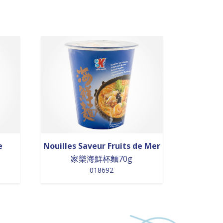
e
Nouilles Saveur Fruits de Mer
家樂海鮮杯麵70g
018692