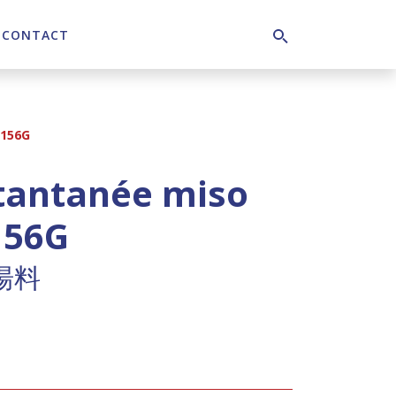
CONTACT
Search
 156G
tantanée miso
156G
湯料