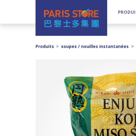
PRODUI
Navigation principale
Produits
>
soupes / nouilles instantanées
>