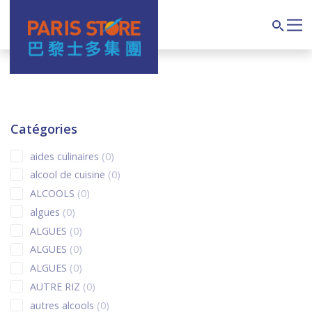
Navigation principale
Search
Catégories
0 products
aides culinaires
0
0 products
alcool de cuisine
0
0 products
ALCOOLS
0
0 products
algues
0
0 products
ALGUES
0
0 products
ALGUES
0
0 products
ALGUES
0
0 products
AUTRE RIZ
0
0 products
autres alcools
0