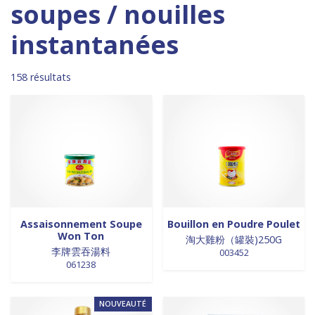
Madagascar
0
0 products
DESSERTS
0
soupes / nouilles
1 product
Malaisie
1
0 products
desserts / glaces
0
instantanées
0 products
Maroc
0
0 products
eaux minérales
0
0 products
Martinique
0
0 products
épices / assaisonnement
0
0 products
Mexique
0
0 products
158 résultats
épices et aromates
0
0 products
Nouvelle Zélande
0
0 products
EPICES ET AROMATES
0
0 products
Pays-Bas
0
0 products
EPICES ET ASSAISONNEMENTS
0
0 products
Philippines
0
0 products
farine
0
0 products
Pologne
0
0 products
farine de riz
0
0 products
Royaume-Uni
0
0 products
FARINES
0
0 products
Sénégal
0
0 products
FARINES DE RIZ
0
4 products
Singapour
4
0 products
FRITURES
0
Assaisonnement Soupe
Bouillon en Poudre Poulet
0 products
Sri Lanka
0
0 products
FRITURES
0
Won Ton
淘大雞粉（罐裝)250G
0 products
Suède
0
0 products
fritures / vapeurs
0
李牌雲吞湯料
003452
0 products
Suriname
0
0 products
061238
fruits / légumes / épices
0
5 products
Taiwan
5
0 products
fruits au sirop
0
26 products
Thaïlande
26
0 products
fruits de mer
0
NOUVEAUTÉ