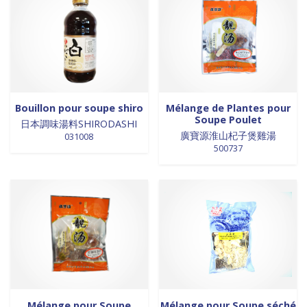
0 products
Trinadad
0
0 products
galettes
0
1 product
Union Européenne
1
0 products
GALETTES
0
21 products
Vietnam
21
0 products
glutamates
0
0 products
GRAINES
0
0 products
HUILE
0
0 products
huile de poivre
0
Bouillon pour soupe shiro
Mélange de Plantes pour
0 products
huile de poivre
0
Soupe Poulet
日本調味湯料SHIRODASHI
0 products
廣寶源淮山杞子煲雞湯
HUILE DE POIVRE
0
031008
500737
0 products
huiles de sésame
0
0 products
huiles et vinaigres
0
0 products
HUILES ET VINAIGRES+A233:M234
0
0 products
huiles végétales
0
0 products
HYGIÈNE
0
0 products
jus de fruits
0
0 products
konjac
0
0 products
Lait
0
0 products
Lait en poudre
0
Mélange pour Soupe
Mélange pour Soupe séché