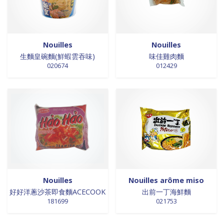
0 products
NOUILLES INSTANTANEES
0
0 products
nouilles vermicelles galettes
0
0 products
œufs
0
Nouilles
Nouilles
0 products
pates
0
生麵皇碗麵(鮮蝦雲吞味)
味佳雞肉麵
0 products
PATES
0
020674
012429
0 products
PLANTES
0
0 products
plantes, céréales, graines
0
0 products
plantes, fruits et légumes séchés
0
0 products
plats cuisinés
0
0 products
poissons
0
0 products
POIVRE
0
0 products
pousse de bambou
0
0 products
Pousse de bambou
0
Nouilles
Nouilles arôme miso
0 products
préparation boisson
0
好好洋蔥沙茶即食麵ACECOOK
出前一丁海鮮麵
0 products
PREPARATION DE BOISSON
0
181699
021753
0 products
PRÉPARATION INSTANTANEES
0