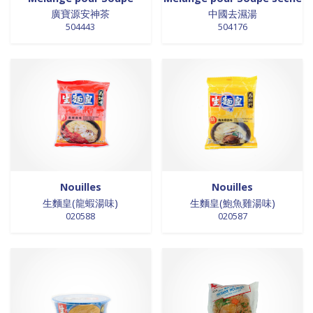
0 products
laits et crèmes de coco
0
廣寶源安神茶
中國去濕湯
504443
504176
0 products
légumes
0
0 products
légumes assaisonnés
0
0 products
LÉGUMES ASSAISONNÉS
0
0 products
MAISON
0
0 products
marinades
0
0 products
nouilles
0
0 products
NOUILLES
0
0 products
NOUILLES
0
0 products
NOUILLES
0
Nouilles
Nouilles
0 products
NOUILLES
0
生麵皇(龍蝦湯味)
生麵皇(鮑魚雞湯味)
020588
020587
0 products
nouilles et riz
0
114 products
nouilles instantanées
114
0 products
nouilles instantanées
0
0 products
NOUILLES INSTANTANEES
0
0 products
NOUILLES INSTANTANEES
0
0 products
NOUILLES INSTANTANEES
0