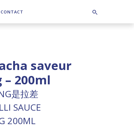
CONTACT
Search
racha saveur
 – 200ml
ANG是拉差
LLI SAUCE
G 200ML