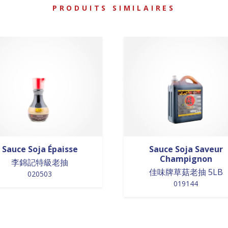
PRODUITS SIMILAIRES
Sauce Soja Épaisse
Sauce Soja Saveur
Champignon
李錦記特級老抽
佳味牌草菇老抽 5LB
020503
019144