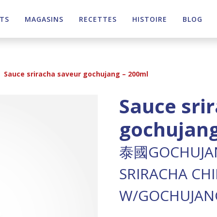
TS
MAGASINS
RECETTES
HISTOIRE
BLOG
>
Sauce sriracha saveur gochujang – 200ml
Sauce sri
gochujang
泰國GOCHUJ
SRIRACHA CHI
W/GOCHUJAN