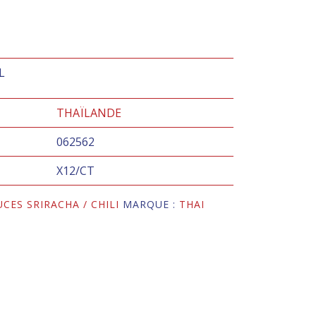
L
THAÏLANDE
062562
X12/CT
UCES SRIRACHA / CHILI
MARQUE :
THAI