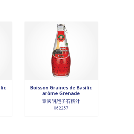
lic
Boisson Graines de Basilic
arôme Grenade
泰國明烈子石榴汁
062257