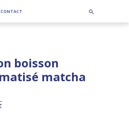
CONTACT
Search
on boisson
omatisé matcha
茶