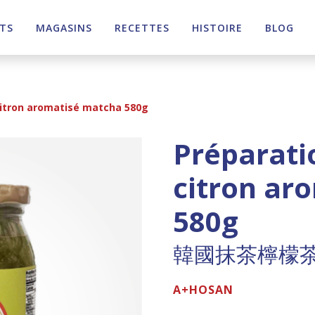
TS
MAGASINS
RECETTES
HISTOIRE
BLOG
citron aromatisé matcha 580g
Préparati
citron ar
580g
韓國抹茶檸檬
A+HOSAN