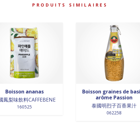
PRODUITS SIMILAIRES
Boisson ananas
Boisson graines de basi
arôme Passion
國鳳梨味飲料CAFFEBENE
泰國明烈子百香果汁
160525
062258