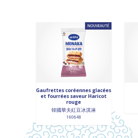
NOUVEAUTÉ
Gaufrettes coréennes glacées
et fourrées saveur Haricot
rouge
韓國華夫紅豆冰淇淋
160648