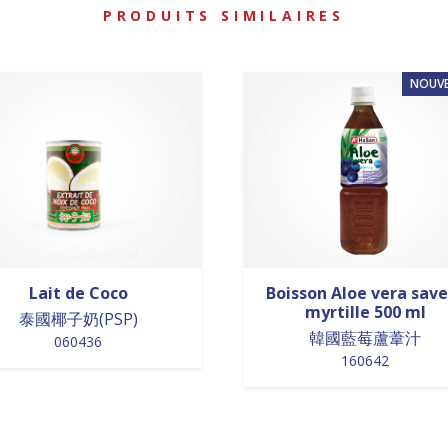
PRODUITS SIMILAIRES
NOUV
Lait de Coco
Boisson Aloe vera sav
myrtille 500 ml
泰國椰子奶(PSP)
韓國藍莓蘆葦汁
060436
160642