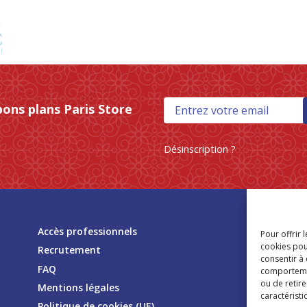
bons plans Paris Store
Désinscription ?
Tr
Accès professionnels
Pour offrir 
mag
cookies pou
Recrutement
consentir à
FAQ
comportement
ou de retire
Mentions légales
caractéristi
Politique de cookies (UE)