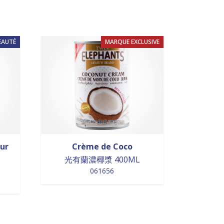
EAUTÉ
MARQUE EXCLUSIVE
eur
Crème de Coco
光有蘭濃椰漿 400ML
061656