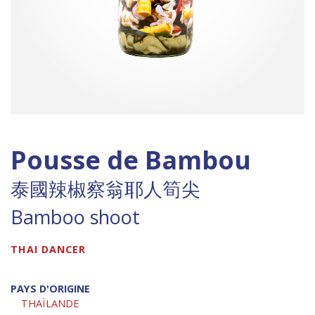
Pousse de Bambou
泰國辣椒察翁耶人筍尖
Bamboo shoot
THAI DANCER
PAYS D'ORIGINE
THAÏLANDE