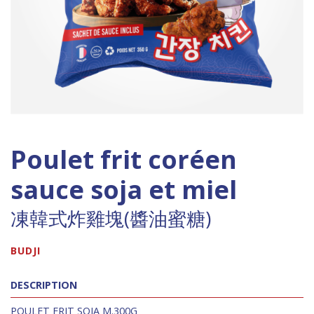
Poulet frit coréen
sauce soja et miel
凍韓式炸雞塊(醬油蜜糖)
BUDJI
DESCRIPTION
POULET FRIT SOJA M.300G