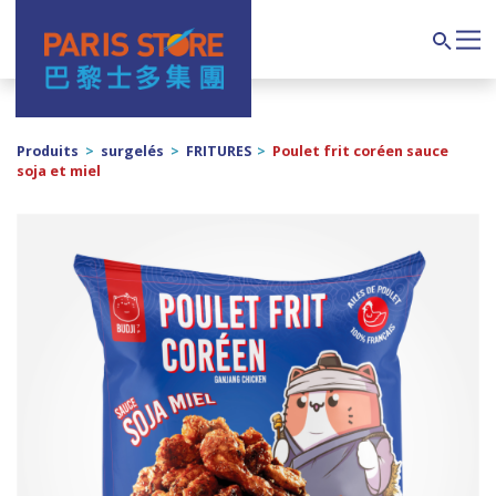
Navigation principale
Search
Produits
>
surgelés
>
FRITURES
>
Poulet frit coréen sauce
soja et miel