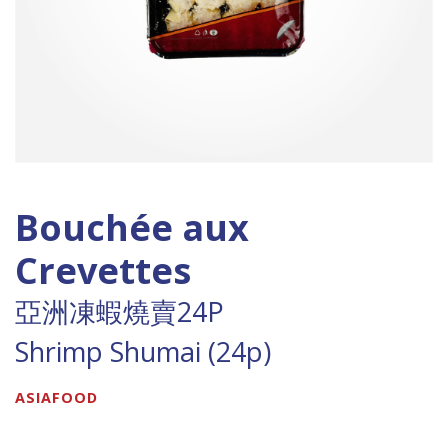
Bouchée aux
Crevettes
亞洲凍蝦燒賣24P
Shrimp Shumai (24p)
ASIAFOOD