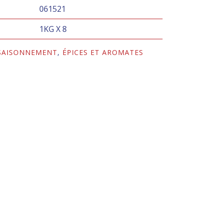
061521
1KG X 8
SSAISONNEMENT
,
ÉPICES ET AROMATES