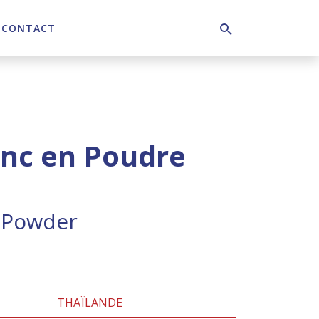
CONTACT
Search
anc en Poudre
 Powder
THAÏLANDE