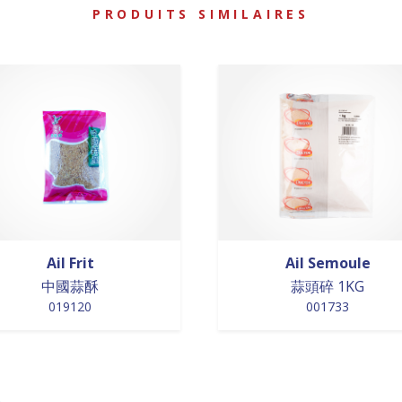
PRODUITS SIMILAIRES
Ail Frit
Ail Semoule
中國蒜酥
蒜頭碎 1KG
019120
001733