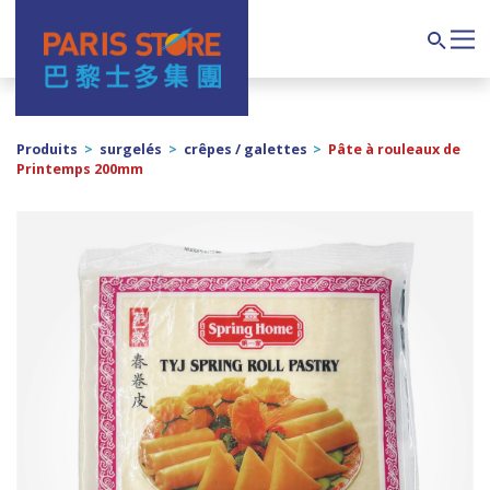
Navigation principale
Search
Produits
>
surgelés
>
crêpes / galettes
>
Pâte à rouleaux de
Printemps 200mm