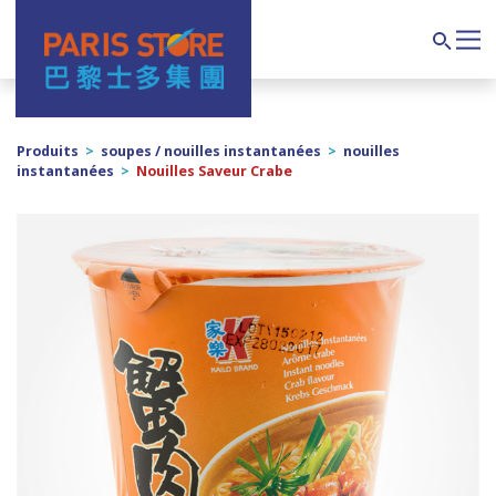
Navigation principale
Search
Produits
>
soupes / nouilles instantanées
>
nouilles
instantanées
>
Nouilles Saveur Crabe