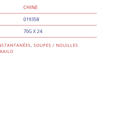
CHINE
019358
70G X 24
INSTANTANÉES
,
SOUPES / NOUILLES
:
KAILO