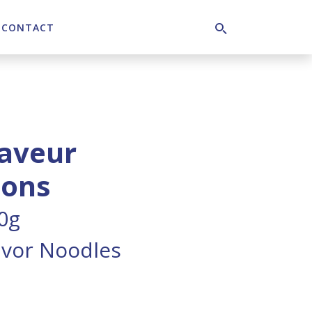
CONTACT
Search
saveur
ons
0g
vor Noodles