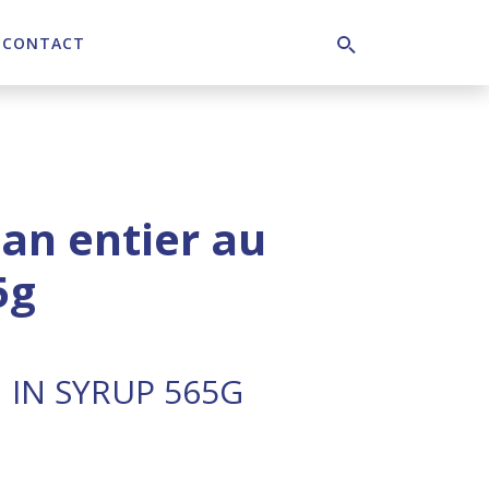
CONTACT
Search
n entier au
5g
IN SYRUP 565G