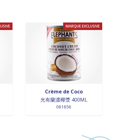
USIVE
MARQUE EXCLUSIVE
Crème de Coco
光有蘭濃椰漿 400ML
061656