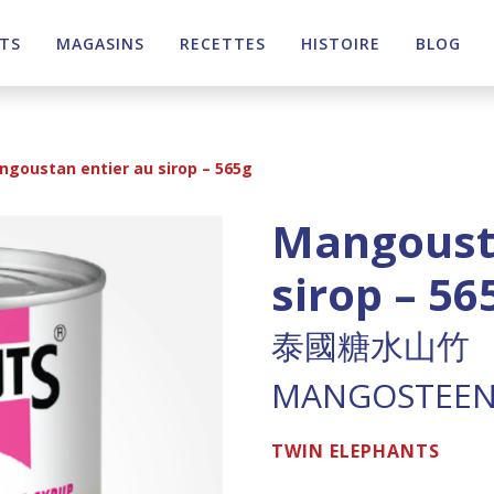
TS
MAGASINS
RECETTES
HISTOIRE
BLOG
goustan entier au sirop – 565g
Mangousta
sirop – 56
泰國糖水山竹
MANGOSTEEN 
TWIN ELEPHANTS