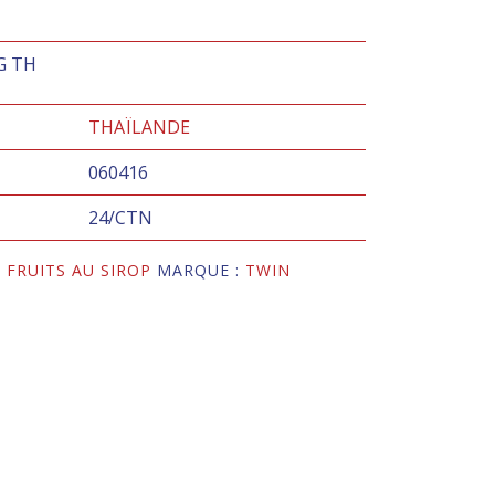
G TH
THAÏLANDE
060416
24/CTN
,
FRUITS AU SIROP
MARQUE :
TWIN