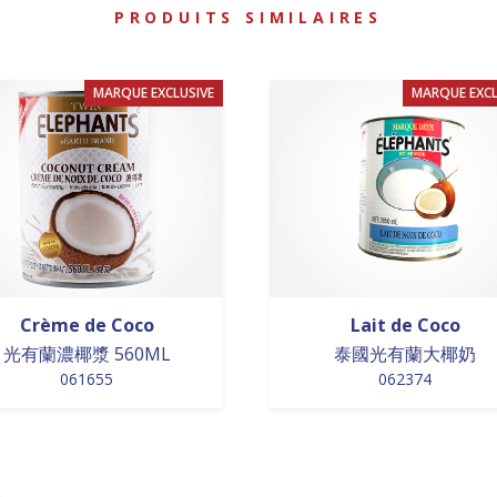
PRODUITS SIMILAIRES
MARQUE EXCLUSIVE
MARQUE EXCL
Crème de Coco
Lait de Coco
光有蘭濃椰漿 560ML
泰國光有蘭大椰奶
061655
062374