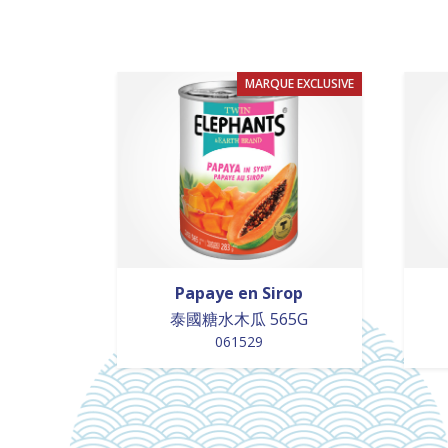
MARQUE EXCLUSIVE
Papaye en Sirop
泰國糖水木瓜 565G
061529