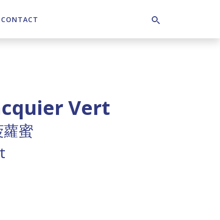
CONTACT
Search
acquier Vert
菠蘿蜜
t