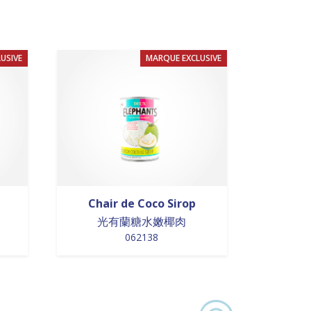
USIVE
MARQUE EXCLUSIVE
Chair de Coco Sirop
光有蘭糖水嫩椰肉
062138