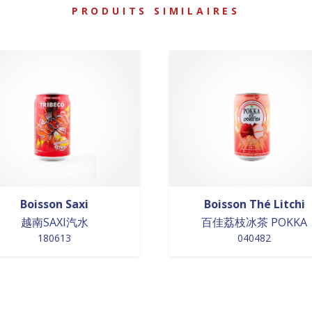
PRODUITS SIMILAIRES
Boisson Saxi
Boisson Thé Litchi
越南SAXI汽水
百佳荔枝冰茶 POKKA
180613
040482