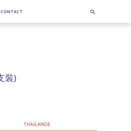
CONTACT
Search
支裝)
THAÏLANDE