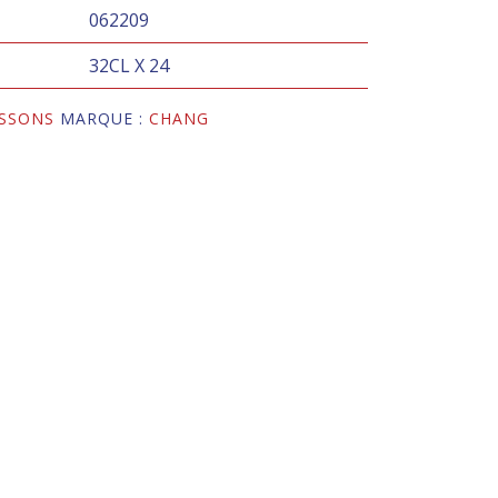
062209
32CL X 24
SSONS
MARQUE :
CHANG