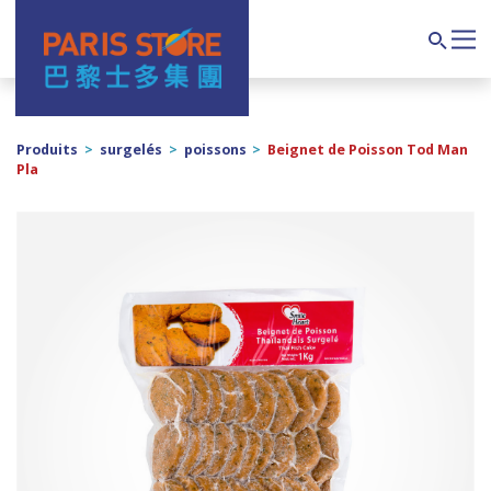
Navigation principale
Search
Produits
>
surgelés
>
poissons
>
Beignet de Poisson Tod Man
Pla