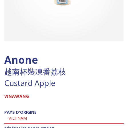
Anone
越南杯裝凍番荔枝
Custard Apple
VINAWANG
PAYS D'ORIGINE
VIETNAM