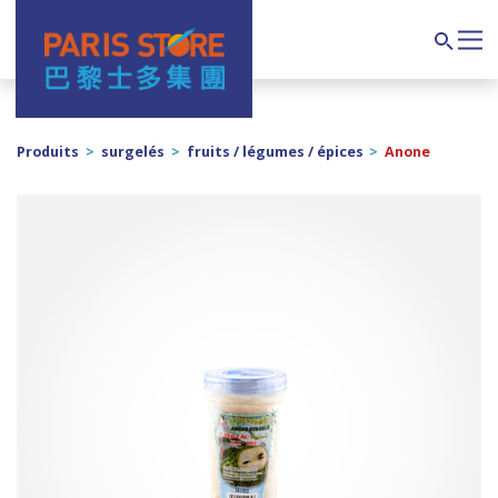
Navigation principale
Search
Produits
>
surgelés
>
fruits / légumes / épices
>
Anone