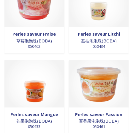
0 products
Trinadad
0
0 products
galettes
0
0 products
Union Européenne
0
0 products
GALETTES
0
0 products
Vietnam
0
0 products
glutamates
0
0 products
GRAINES
0
Perles saveur Fraise
Perles saveur Litchi
0 products
HUILE
0
草莓泡泡珠(BOBA)
荔枝泡泡珠(BOBA)
0 products
huile de poivre
0
050462
050434
0 products
huile de poivre
0
0 products
HUILE DE POIVRE
0
0 products
huiles de sésame
0
0 products
huiles et vinaigres
0
0 products
HUILES ET VINAIGRES+A233:M234
0
0 products
huiles végétales
0
0 products
HYGIÈNE
0
0 products
jus de fruits
0
0 products
konjac
0
Perles saveur Mangue
Perles saveur Passion
芒果泡泡珠(BOBA)
百香果泡泡珠(BOBA)
0 products
Lait
0
050433
050461
0 products
Lait en poudre
0