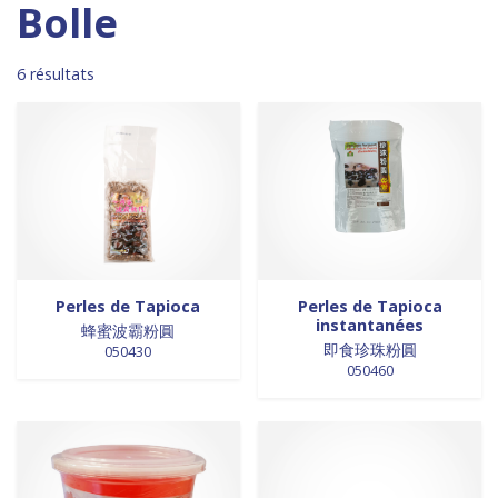
Madagascar
0
0 products
DESSERTS
0
Bolle
0 products
Malaisie
0
0 products
desserts / glaces
0
0 products
Maroc
0
0 products
eaux minérales
0
6 résultats
0 products
Martinique
0
0 products
épices / assaisonnement
0
0 products
Mexique
0
0 products
épices et aromates
0
0 products
Nouvelle Zélande
0
0 products
EPICES ET AROMATES
0
0 products
Pays-Bas
0
0 products
EPICES ET ASSAISONNEMENTS
0
0 products
Philippines
0
0 products
farine
0
0 products
Pologne
0
0 products
farine de riz
0
0 products
Royaume-Uni
0
0 products
FARINES
0
0 products
Sénégal
0
0 products
FARINES DE RIZ
0
Perles de Tapioca
Perles de Tapioca
instantanées
0 products
Singapour
0
0 products
蜂蜜波霸粉圓
FRITURES
0
即食珍珠粉圓
050430
0 products
Sri Lanka
0
0 products
FRITURES
0
050460
0 products
Suède
0
0 products
fritures / vapeurs
0
0 products
Suriname
0
0 products
fruits / légumes / épices
0
6 products
Taiwan
6
0 products
fruits au sirop
0
0 products
Thaïlande
0
0 products
fruits de mer
0