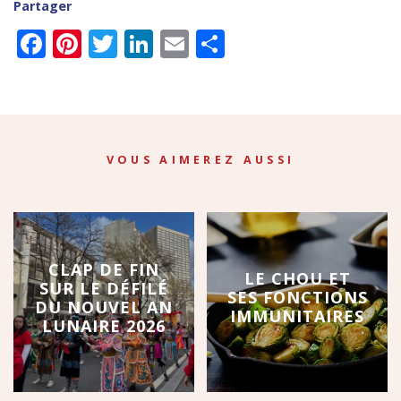
Partager
Facebook
Pinterest
Twitter
LinkedIn
Email
Partager
VOUS AIMEREZ AUSSI
CLAP DE FIN
LE CHOU ET
SUR LE DÉFILÉ
SES FONCTIONS
DU NOUVEL AN
IMMUNITAIRES
LUNAIRE 2026