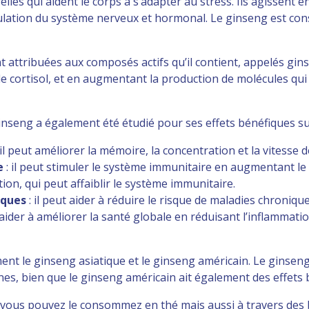
es qui aident le corps à s’adapter au stress. Ils agissent en
 régulation du système nerveux et hormonal. Le ginseng est c
 attribuées aux composés actifs qu’il contient, appelés gi
le cortisol, et en augmentant la production de molécules qui
nseng a également été étudié pour ses effets bénéfiques sur 
 il peut améliorer la mémoire, la concentration et la vitesse 
e
: il peut stimuler le système immunitaire en augmentant le
ion, qui peut affaiblir le système immunitaire.
iques
: il peut aider à réduire le risque de maladies chronique
 aider à améliorer la santé globale en réduisant l’inflammati
ent le ginseng asiatique et le ginseng américain. Le ginsen
s, bien que le ginseng américain ait également des effets 
s, vous pouvez le consommez en thé mais aussi à travers de