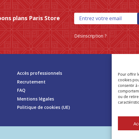
bons plans Paris Store
Désinscription ?
Tr
Accès professionnels
Pour offrir 
mag
cookies pou
Recrutement
consentir à
FAQ
comportement
ou de retire
Mentions légales
caractéristi
Politique de cookies (UE)
Ac