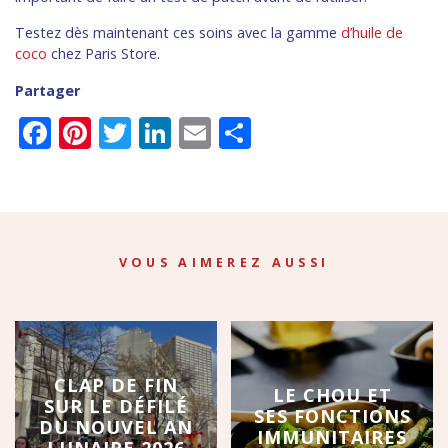
Testez dès maintenant ces soins avec la gamme
d’huile de
coco
chez Paris Store.
Partager
Facebook
Pinterest
Twitter
LinkedIn
Email
Partager
VOUS AIMEREZ AUSSI
CLAP DE FIN
LE CHOU ET
SUR LE DÉFILÉ
SES FONCTIONS
DU NOUVEL AN
IMMUNITAIRES
LUNAIRE 2026