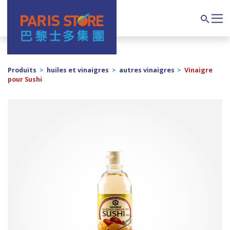
Navigation principale
Search
Produits
>
huiles et vinaigres
>
autres vinaigres
>
Vinaigre
pour Sushi