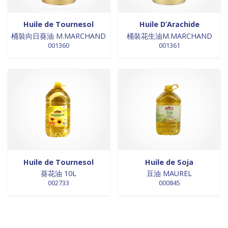
Huile de Tournesol
Huile D’Arachide
桶裝向日葵油 M.MARCHAND
桶裝花生油M.MARCHAND
001360
001361
Huile de Tournesol
Huile de Soja
葵花油 10L
豆油 MAUREL
002733
000845