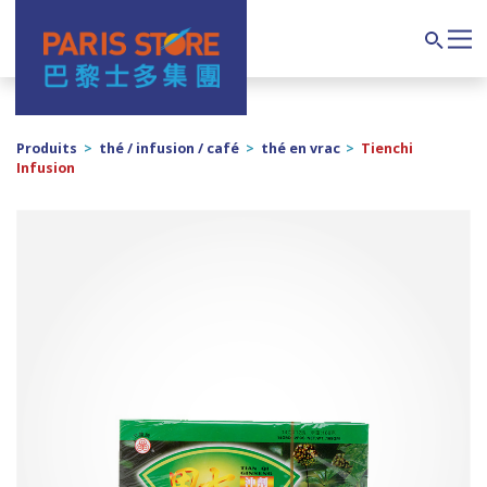
Navigation principale
Search
Produits
>
thé / infusion / café
>
thé en vrac
>
Tienchi
Infusion