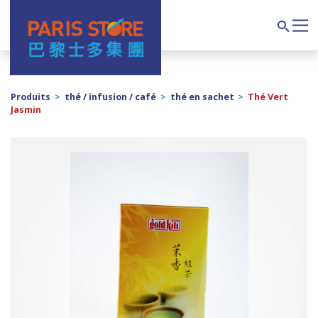
Navigation principale
Search
Produits
>
thé / infusion / café
>
thé en sachet
>
Thé Vert
Jasmin