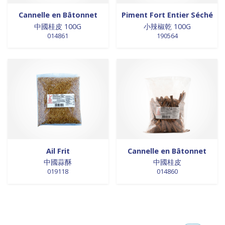
Cannelle en Bâtonnet
Piment Fort Entier Séché
中國桂皮 100G
小辣椒乾 100G
014861
190564
Ail Frit
Cannelle en Bâtonnet
中國蒜酥
中國桂皮
019118
014860