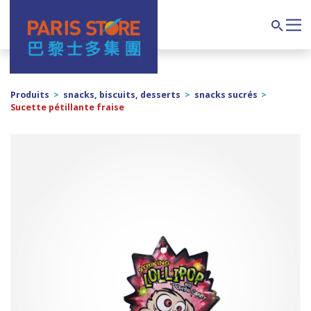
Navigation principale
Search
Produits
>
snacks, biscuits, desserts
>
snacks sucrés
>
Sucette pétillante fraise