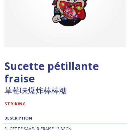
Sucette pétillante
fraise
草莓味爆炸棒棒糖
STRIKING
DESCRIPTION
SUCETTE SAVEUR FRAISE 13.8GCN