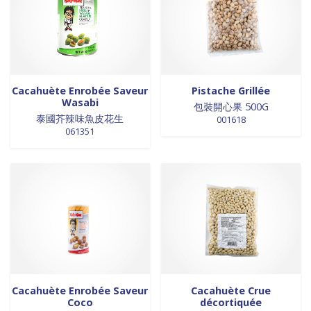
Cacahuète Enrobée Saveur
Pistache Grillée
Wasabi
包裝開心果 500G
泰國芥辣味魚皮花生
001618
061351
Cacahuète Enrobée Saveur
Cacahuète Crue
Coco
décortiquée