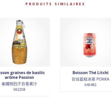
PRODUITS SIMILAIRES
sson graines de basilic
Boisson Thé Litchi
arôme Passion
百佳荔枝冰茶 POKKA
泰國明烈子百香果汁
040482
062258