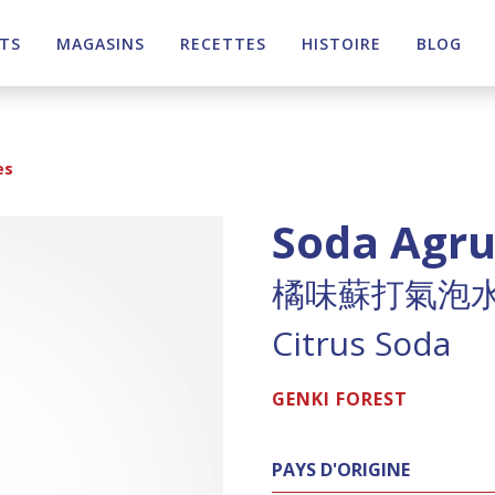
TS
MAGASINS
RECETTES
HISTOIRE
BLOG
es
Soda Agr
橘味蘇打氣泡
Citrus Soda
GENKI FOREST
PAYS D'ORIGINE