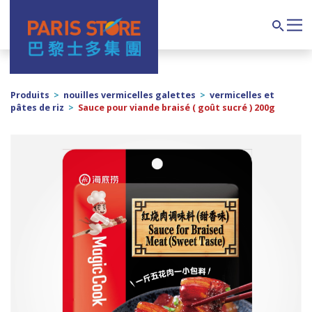
Navigation principale
Search
Produits
>
nouilles vermicelles galettes
>
vermicelles et
pâtes de riz
>
Sauce pour viande braisé ( goût sucré ) 200g