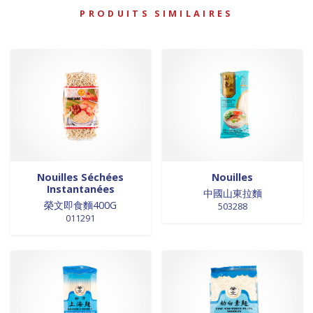
PRODUITS SIMILAIRES
Nouilles Séchées
Nouilles
Instantanées
中國山東拉麵
榮文即食麵400G
503288
011291