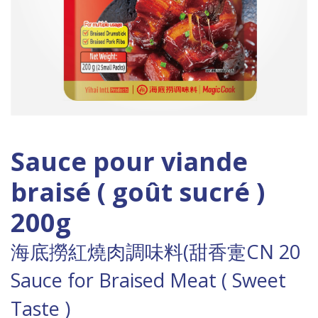
Sauce pour viande
braisé ( goût sucré )
200g
海底撈紅燒肉調味料(甜香疐CN 20
Sauce for Braised Meat ( Sweet
Taste )