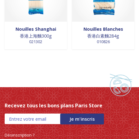
Nouilles Shanghai
Nouilles Blanches
香港上海麵300g
香港白素麵284g
021302
010826
Recevez tous les bons plans Paris Store
Je m'inscris
Désinscription ?