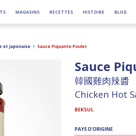
TS
MAGASINS
RECETTES
HISTOIRE
BLOG
e et japonaise
>
Sauce Piquante Poulet
Sauce Piq
韓國雞肉辣醬
Chicken Hot S
BEKSUL
PAYS D'ORIGINE