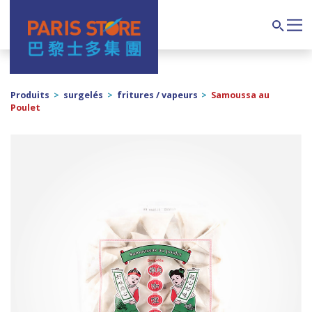
Navigation principale
Search
Produits
>
surgelés
>
fritures / vapeurs
>
Samoussa au
Poulet