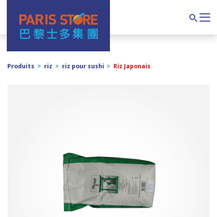
Navigation principale
Search
Produits
>
riz
>
riz pour sushi
>
Riz Japonais