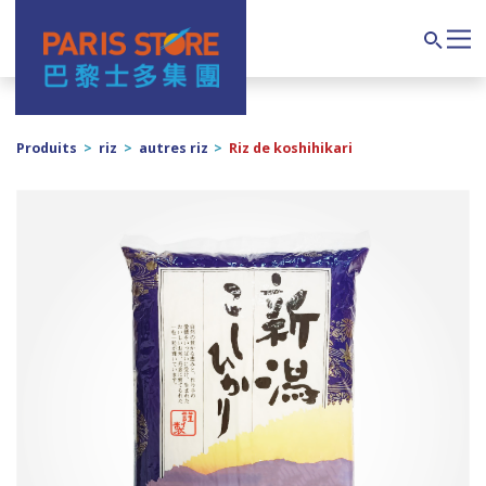
Navigation principale
Search
Produits
>
riz
>
autres riz
>
Riz de koshihikari