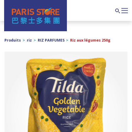
Navigation principale
Search
Produits
>
riz
>
RIZ PARFUMES
>
Riz aux légumes 250g