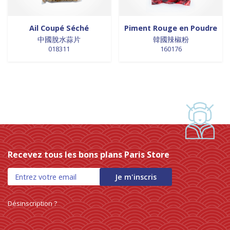
Ail Coupé Séché
Piment Rouge en Poudre
中國脫水蒜片
韓國辣椒粉
018311
160176
Recevez tous les bons plans Paris Store
Je m'inscris
Désinscription ?