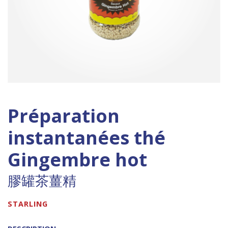
Préparation
instantanées thé
Gingembre hot
膠罐茶薑精
STARLING