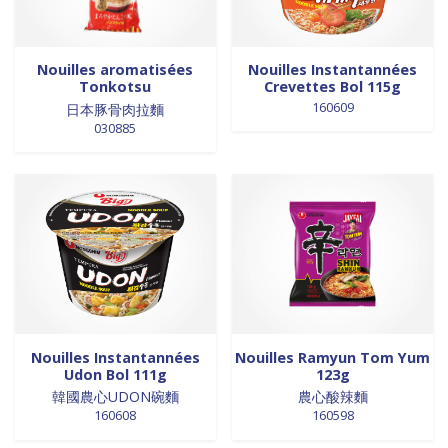
Nouilles aromatisées
Nouilles Instantannées
Tonkotsu
Crevettes Bol 115g
160609
日本豚骨肉拉麵
030885
Nouilles Instantannées
Nouilles Ramyun Tom Yum
Udon Bol 111g
123g
韓國農心UDON碗麵
農心酸辣麵
160608
160598