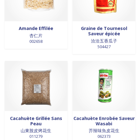
Amande Effilée
Graine de Tournesol
Saveur épicée
杏仁片
洽洽五香瓜子
002658
504427
Cacahuète Grillée Sans
Cacahuète Enrobée Saveur
Peau
Wasabi
山東脫皮烤花生
芥辣味魚皮花生
011279
062373