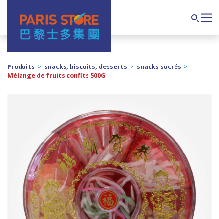
Navigation principale
Search
Produits
>
snacks, biscuits, desserts
>
snacks sucrés
>
Mélange de fruits confits 500G