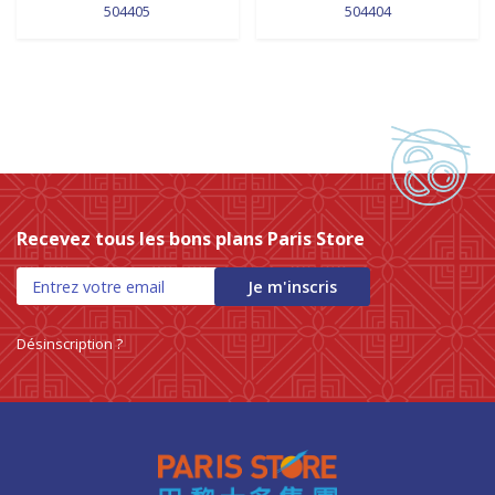
504405
504404
Recevez tous les bons plans Paris Store
Je m'inscris
Désinscription ?