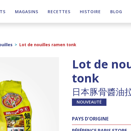
TS
MAGASINS
RECETTES
HISTOIRE
BLOG
ouilles
>
Lot de nouilles ramen tonk
Lot de no
tonk
日本豚骨醬油拉麵
NOUVEAUTÉ
PAYS D'ORIGINE
RÉFÉRENCE PARIS STORE