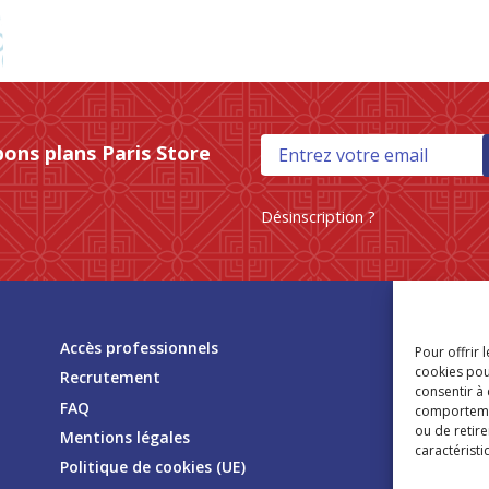
bons plans Paris Store
Désinscription ?
Tr
Accès professionnels
Pour offrir 
mag
cookies pou
Recrutement
consentir à
FAQ
comportement
ou de retire
Mentions légales
caractéristi
Politique de cookies (UE)