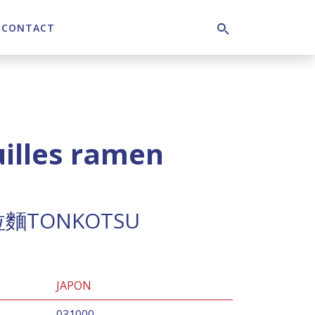
CONTACT
Search
uilles ramen
TONKOTSU
JAPON
031000