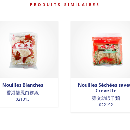
PRODUITS SIMILAIRES
Nouilles Blanches
Nouilles Séchées save
Crevette
香港龍鳳白麵線
榮文幼蝦子麵
021313
022192