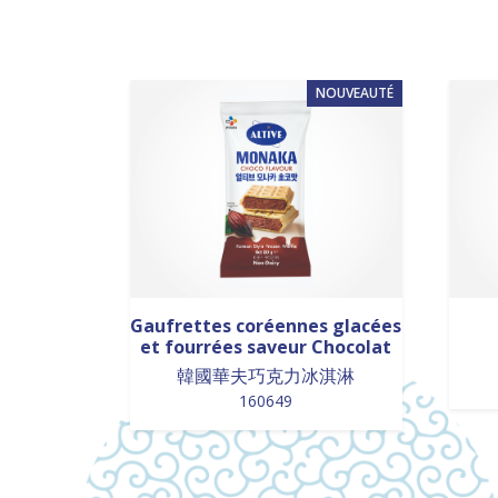
NOUVEAUTÉ
Gaufrettes coréennes glacées
et fourrées saveur Chocolat
韓國華夫巧克力冰淇淋
160649