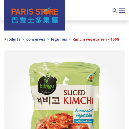
Navigation principale
Search
Produits
>
conserves
>
légumes
>
Kimchi végétarien – 150G