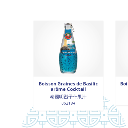
Boisson Graines de Basilic
Boi
arôme Cocktail
泰國明烈子什果汁
062184