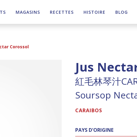
TS
MAGASINS
RECETTES
HISTOIRE
BLOG
ctar Corossol
Jus Necta
紅毛林琴汁CAR
Soursop Necta
CARAIBOS
PAYS D'ORIGINE