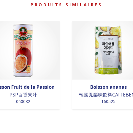
PRODUITS SIMILAIRES
sson Fruit de la Passion
Boisson ananas
PSP百香果汁
韓國鳳梨味飲料CAFFEBE
060082
160525