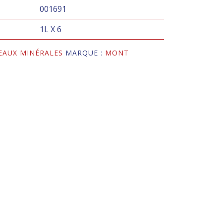
001691
1L X 6
EAUX MINÉRALES
MARQUE :
MONT