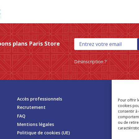
bons plans Paris Store
Désinscription ?
Tr
Accès professionnels
Pour offrir 
mag
cookies pou
Recrutement
consentir à
FAQ
comportement
ou de retire
Mentions légales
caractéristi
Politique de cookies (UE)