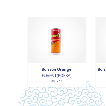
Boisson Orange
Bois
粒粒橙汁(POKKA)
040753