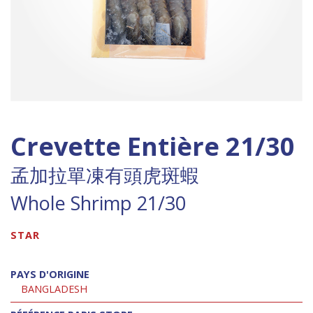
Crevette Entière 21/30
孟加拉單凍有頭虎斑蝦
Whole Shrimp 21/30
STAR
PAYS D'ORIGINE
BANGLADESH