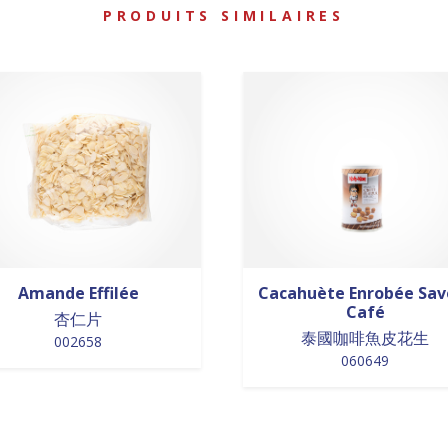
PRODUITS SIMILAIRES
Amande Effilée
Cacahuète Enrobée Sav
Café
杏仁片
泰國咖啡魚皮花生
002658
060649