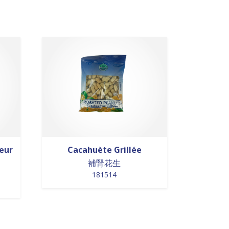
eur
Cacahuète Grillée
補腎花生
181514