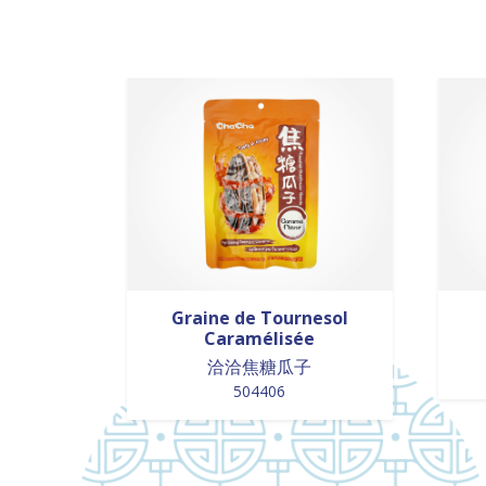
Graine de Tournesol
Caramélisée
洽洽焦糖瓜子
504406